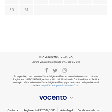
30
31
© LA VERDAD MULTIMEDIA, S.A.
Camino Viejo de Monteagudo s/n, 30160 Murcia
En lo posible, para la resolución de litigios en línea en materia de consumo conforme
Reglamento (UE) 524/2013, se buscará la posibilidad que la Comisión Europea facilita
como plataforma de resolución de litigios en línea y que se encuentra disponible en el
enlace
https://ec.europa.eu/consumers/odr
.
Contactar
Reglamento UE 2024/1083
Aviso legal
Condiciones de uso