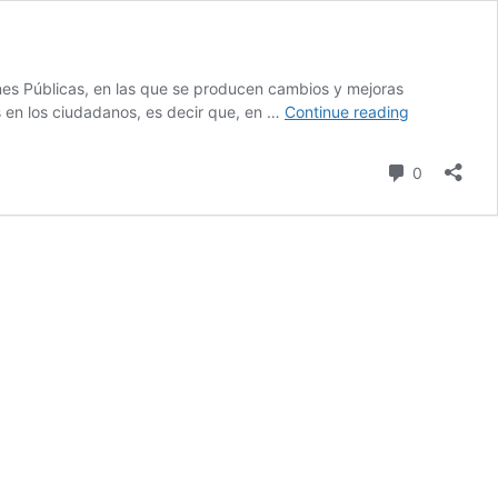
nes Públicas, en las que se producen cambios y mejoras
¿Nos
s en los ciudadanos, es decir que, en …
Continue reading
hacemos
los
Comment
0
suecos?