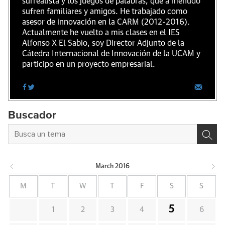
surrealista y los juegos de palabras, que a menudo
sufren familiares y amigos. He trabajado como
asesor de innovación en la CARM (2012-2016).
Actualmente he vuelto a mis clases en el IES
Alfonso X El Sabio, soy Director Adjunto de la
Cátedra Internacional de Innovación de la UCAM y
participo en un proyecto empresarial.
Buscador
March
2016
M
T
W
T
F
S
S
5
1
2
3
4
6