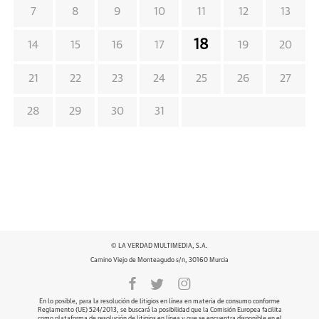
7
8
9
10
11
12
13
18
14
15
16
17
19
20
21
22
23
24
25
26
27
28
29
30
31
© LA VERDAD MULTIMEDIA, S.A.
Camino Viejo de Monteagudo s/n, 30160 Murcia
En lo posible, para la resolución de litigios en línea en materia de consumo conforme
Reglamento (UE) 524/2013, se buscará la posibilidad que la Comisión Europea facilita
como plataforma de resolución de litigios en línea y que se encuentra disponible en el