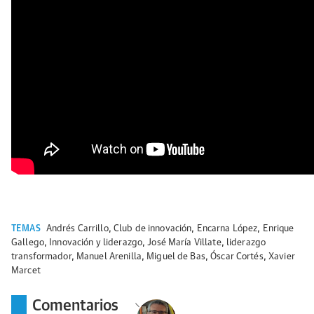
TEMAS
Andrés Carrillo
,
Club de innovación
,
Encarna López
,
Enrique
Gallego
,
Innovación y liderazgo
,
José María Villate
,
liderazgo
transformador
,
Manuel Arenilla
,
Miguel de Bas
,
Óscar Cortés
,
Xavier
Marcet
Comentarios