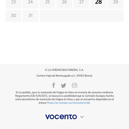
28
23
24
25
26
27
29
30
31
© LA VERDAD MULTIMEDIA, S.A.
Camino Viejo de Monteagudo s/n, 30160 Murcia
En lo posible, para la resolución de litigios en línea en materia de consumo conforme
Reglamento (UE) 524/2013, se buscará la posibilidad que la Comisión Europea facilita
como plataforma de resolución de litigios en línea y que se encuentra disponible en el
enlace
https://ec.europa.eu/consumers/odr
.