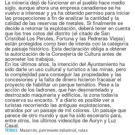
La minería dejó de funcionar en el pueblo hace medio
siglo, aunque ahora una empresa canadiense se ha
vuelvo a interesar y ya ha obtenido permiso para iniciar
las prospecciones a fin de analizar la cantidad y la
calidad de las reservas de metales. Si finalmente se
decide a retomar la explotación, deberá tener en cuenta
que los tres cotos del distrito (el citado de San
Cristóbal-Los Perules, Fortuna y las Pedreras Viejas)
están protegidos como bien de interés con la categoría
de paisaje histórico. Esta declaración obliga a obtener
la autorización de la Consejería de Cultura antes de
acometer los trabajos.
En los últimos años, la intención del Ayuntamiento ha
sido darle un uso cultural y turístico a las minas, pero
la complejidad para conseguir las propiedades y las
concesiones y la falta de dinero hicieron fracasar el
proyecto de habilitar un parque temático. Pese a la
acción de los ladrones, que han desmantelado y
destrozado maquinaria y edificios, la zona todavía
conserva su encanto. Y a diario es posible ver a
turistas recorriendo las antiguas explotaciones,
atraídos por un paisaje de mil colores. Un paisaje que
parece de otro mundo y que ha sido escenario para,
entre otros, los últimos videoclips de Auryn y Luz
Casal.
TEMAS
Mazarrón
,
patrimonio industrial
,
rutas