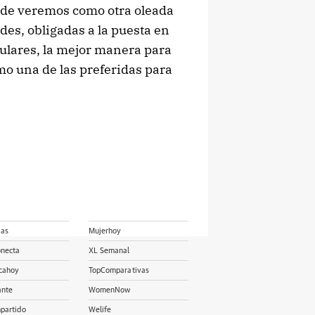
rde veremos como otra oleada
des, obligadas a la puesta en
gulares, la mejor manera para
mo una de las preferidas para
ias
Mujerhoy
onecta
XL Semanal
cahoy
TopComparativas
ante
WomenNow
partido
Welife