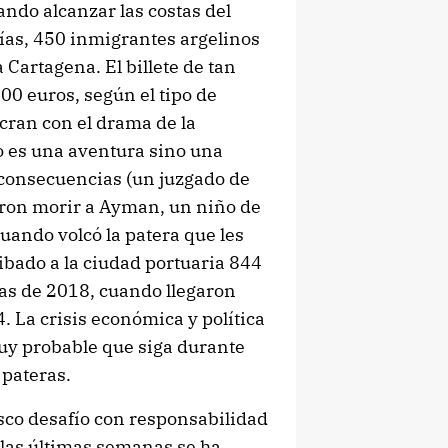
ando alcanzar las costas del
días, 450 inmigrantes argelinos
 Cartagena. El billete de tan
000 euros, según el tipo de
cran con el drama de la
o es una aventura sino una
 consecuencias (un juzgado de
aron morir a Ayman, un niño de
uando volcó la patera que les
ibado a la ciudad portuaria 844
 las de 2018, cuando llegaron
4. La crisis económica y política
muy probable que siga durante
 pateras.
esco desafío con responsabilidad
e las últimas semanas se ha