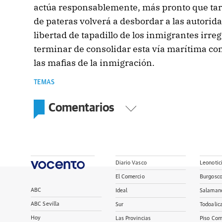
actúa responsablemente, más pronto que ta
de pateras volverá a desbordar a las autorida
libertad de tapadillo de los inmigrantes irre
terminar de consolidar esta vía marítima co
las mafias de la inmigración.
TEMAS
Comentarios
Diario Vasco
Leonotic
El Comercio
Burgosc
ABC
Ideal
Salaman
ABC Sevilla
Sur
Todoalic
Hoy
Las Provincias
Piso Com