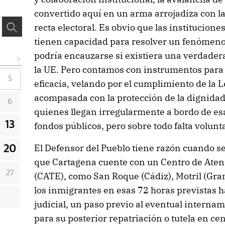
convertido aquí en un arma arrojadiza con la
recta electoral. Es obvio que las institucion
tienen capacidad para resolver un fenómeno 
podría encauzarse si existiera una verdader
la UE. Pero contamos con instrumentos para
S
eficacia, velando por el cumplimiento de la 
acompasada con la protección de la dignidad 
6
quienes llegan irregularmente a bordo de esa
13
fondos públicos, pero sobre todo falta volunta
El Defensor del Pueblo tiene razón cuando s
20
que Cartagena cuente con un Centro de Aten
27
(CATE), como San Roque (Cádiz), Motril (Gra
los inmigrantes en esas 72 horas previstas h
judicial, un paso previo al eventual interna
para su posterior repatriación o tutela en c