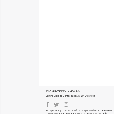
© LA VERDAD MULTIMEDIA, S.A.
Camino Viejo de Monteagudo s/n, 30160 Murcia
En lo posible, para la resolución de litigios en línea en materia de
consumo conforme Reglamento (UE) 524/2013, se buscará la