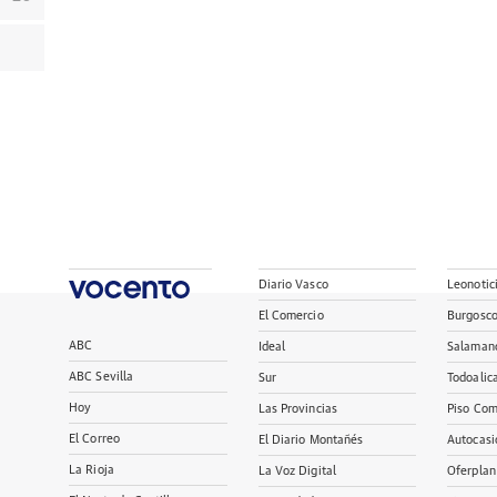
Diario Vasco
Leonotic
El Comercio
Burgosc
ABC
Ideal
Salaman
ABC Sevilla
Sur
Todoalic
Hoy
Las Provincias
Piso Com
El Correo
El Diario Montañés
Autocasi
La Rioja
La Voz Digital
Oferplan