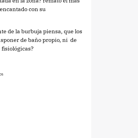
antada en la zona? remató el más
a encantado con su
te de la burbuja piensa, que los
disponer de baño propio, ni de
fisiológicas?
os