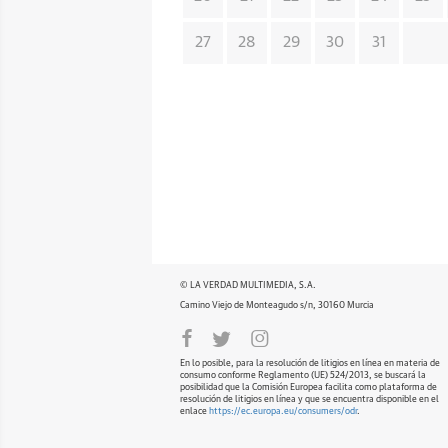
27
28
29
30
31
© LA VERDAD MULTIMEDIA, S.A.
Camino Viejo de Monteagudo s/n, 30160 Murcia
En lo posible, para la resolución de litigios en línea en materia de
consumo conforme Reglamento (UE) 524/2013, se buscará la
posibilidad que la Comisión Europea facilita como plataforma de
resolución de litigios en línea y que se encuentra disponible en el
enlace
https://ec.europa.eu/consumers/odr
.