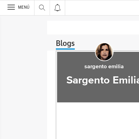
>
MENÚ
Blogs
sargento emilia
Sargento Emili