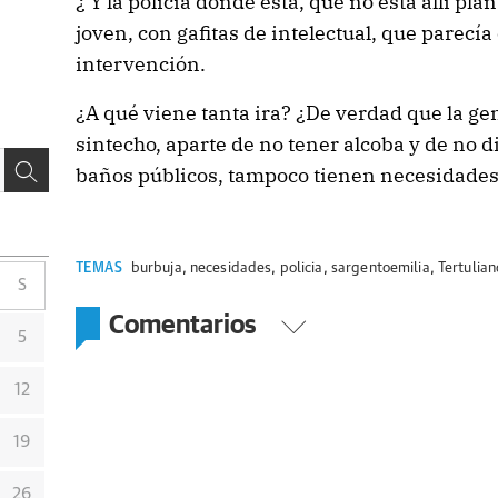
¿ Y la policía donde está, que no está allí pl
joven, con gafitas de intelectual, que parecí
intervención.
¿A qué viene tanta ira? ¿De verdad que la gen
sintecho, aparte de no tener alcoba y de no 
baños públicos, tampoco tienen necesidades 
TEMAS
burbuja
,
necesidades
,
policia
,
sargentoemilia
,
Tertulian
S
Comentarios
5
12
19
26