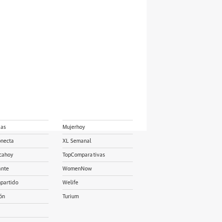
ias
Mujerhoy
onecta
XL Semanal
cahoy
TopComparativas
ante
WomenNow
partido
Welife
ón
Turium