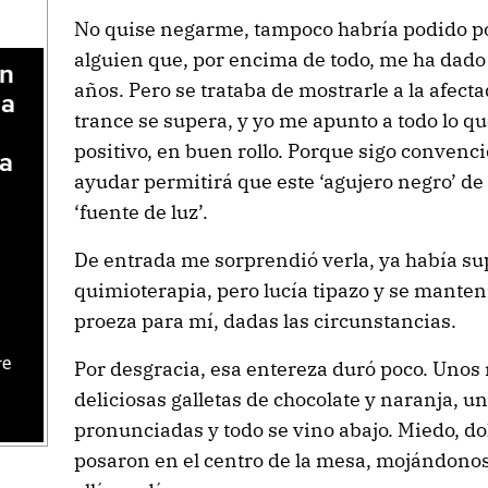
No quise negarme, tampoco habría podido po
alguien que, por encima de todo, me ha dad
en
años. Pero se trataba de mostrarle a la afect
na
trance se supera, y yo me apunto a todo lo q
positivo, en buen rollo. Porque sigo convenci
la
ayudar permitirá que este ‘agujero negro’ de
‘fuente de luz’.
De entrada me sorprendió verla, ya había s
quimioterapia, pero lucía tipazo y se manten
proeza para mí, dadas las circunstancias.
re
Por desgracia, esa entereza duró poco. Unos
deliciosas galletas de chocolate y naranja, 
pronunciadas y todo se vino abajo. Miedo, do
posaron en el centro de la mesa, mojándonos