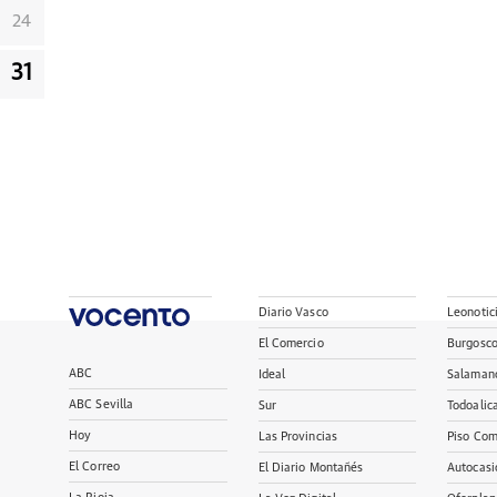
24
31
Diario Vasco
Leonotic
El Comercio
Burgosc
ABC
Ideal
Salaman
ABC Sevilla
Sur
Todoalic
Hoy
Las Provincias
Piso Com
El Correo
El Diario Montañés
Autocasi