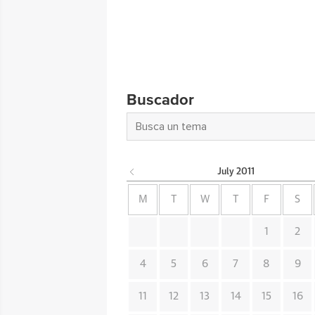
Buscador
July
2011
M
T
W
T
F
S
1
2
4
5
6
7
8
9
11
12
13
14
15
16