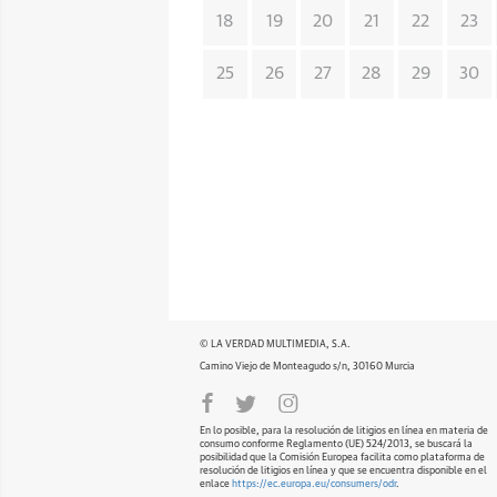
18
19
20
21
22
23
25
26
27
28
29
30
© LA VERDAD MULTIMEDIA, S.A.
Camino Viejo de Monteagudo s/n, 30160 Murcia
En lo posible, para la resolución de litigios en línea en materia de
consumo conforme Reglamento (UE) 524/2013, se buscará la
posibilidad que la Comisión Europea facilita como plataforma de
resolución de litigios en línea y que se encuentra disponible en el
enlace
https://ec.europa.eu/consumers/odr
.