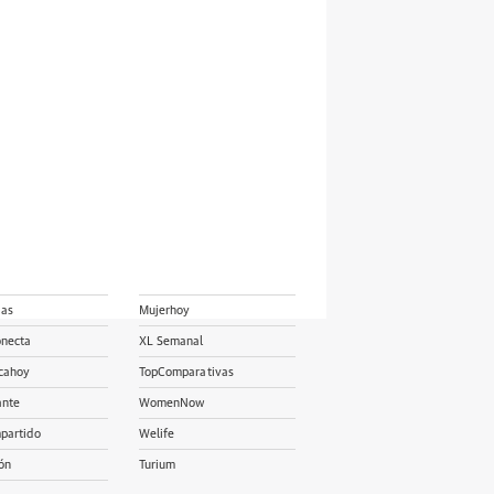
ias
Mujerhoy
onecta
XL Semanal
cahoy
TopComparativas
ante
WomenNow
partido
Welife
ón
Turium