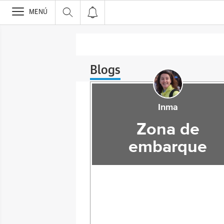
>
MENÚ
Blogs
Inma
Zona de
embarque