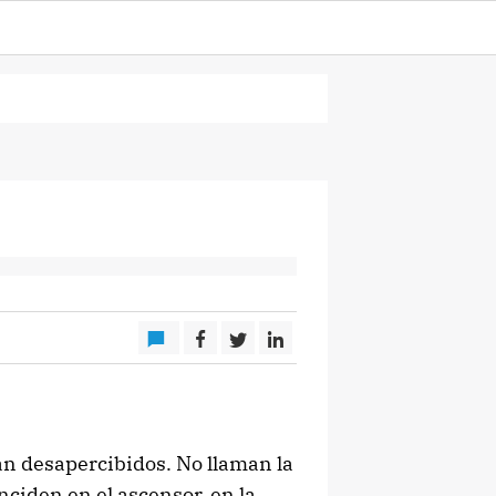
an desapercibidos. No llaman la
nciden en el ascensor, en la