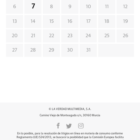
7
6
8
9
10
11
12
13
14
15
16
17
18
19
20
21
22
23
24
25
26
27
28
29
30
31
© LA VERDAD MULTIMEDIA, S.A.
Camino Viejo de Monteagudo s/n, 30160 Murcia
En lo posible, para la resolución de litigios en línea en materia de consumo conforme
Reglamento (UE) 524/2013, se buscará la posibilidad que la Comisión Europea facilita