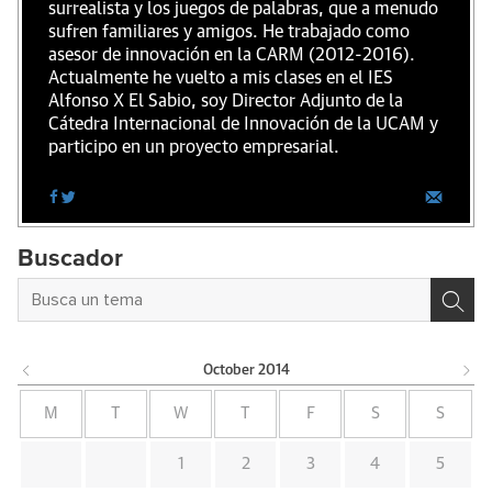
surrealista y los juegos de palabras, que a menudo
sufren familiares y amigos. He trabajado como
asesor de innovación en la CARM (2012-2016).
Actualmente he vuelto a mis clases en el IES
Alfonso X El Sabio, soy Director Adjunto de la
Cátedra Internacional de Innovación de la UCAM y
participo en un proyecto empresarial.
Buscador
October
2014
M
T
W
T
F
S
S
1
2
3
4
5