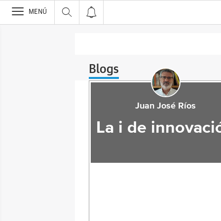
>
MENÚ
Blogs
Juan José Ríos
La i de innovaci