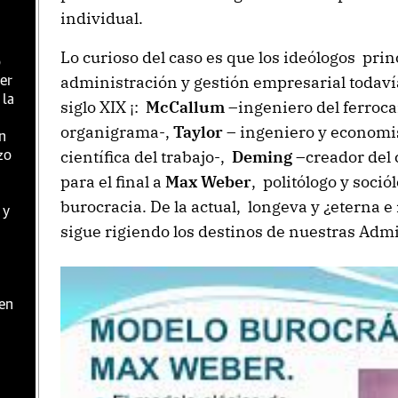
individual.
Lo curioso del caso es que los ideólogos prin
o
administración y gestión empresarial todaví
er
 la
siglo XIX ¡:
McCallum
–ingeniero del ferrocar
organigrama-,
Taylor
– ingeniero y economis
n
científica del trabajo-,
Deming
–creador del c
zo
para el final a
Max Weber
, politólogo y soci
burocracia. De la actual, longeva y ¿eterna 
 y
sigue rigiendo los destinos de nuestras Admi
a
en