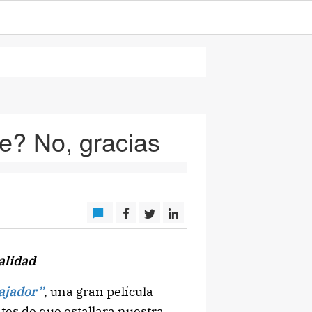
e? No, gracias
alidad
bajador”
, una gran película
es de que estallara nuestra