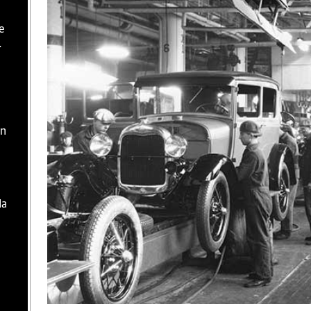
e
.
En
da