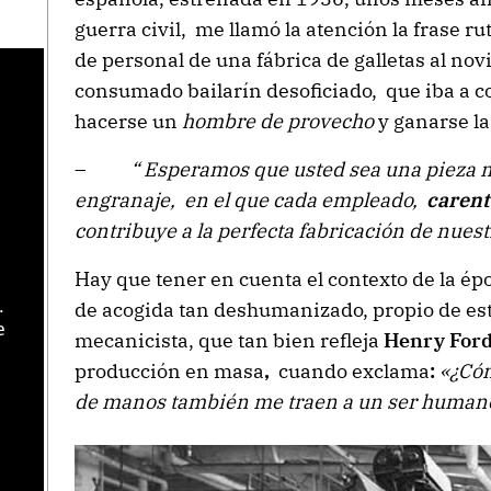
guerra civil, me llamó la atención la frase rut
de personal de una fábrica de galletas al novi
consumado bailarín desoficiado, que iba a co
s
hacerse un
hombre de provecho
y ganarse la
–
“ Esperamos que usted sea una pieza 
engranaje, en el que cada empleado,
carent
contribuye a la perfecta fabricación de nues
Hay que tener en cuenta el contexto de la 
de acogida tan deshumanizado, propio de es
.
e
mecanicista, que tan bien refleja
Henry For
producción
en masa
,
cuando exclama
:
«¿Cóm
de manos también me traen a un ser human