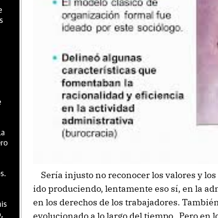
e
s
e
la
ero
Sería injusto no reconocer los valores y los
s.
ido produciendo, lentamente eso sí, en la ad
en los derechos de los trabajadores. También
is
evolucionado a lo largo del tiempo. Pero en l
o,