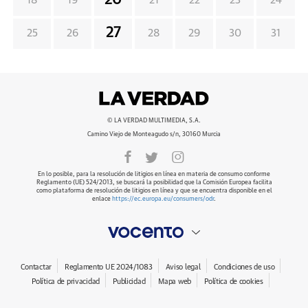
20
18
19
21
22
23
24
27
25
26
28
29
30
31
© LA VERDAD MULTIMEDIA, S.A.
Camino Viejo de Monteagudo s/n, 30160 Murcia
En lo posible, para la resolución de litigios en línea en materia de consumo conforme
Reglamento (UE) 524/2013, se buscará la posibilidad que la Comisión Europea facilita
como plataforma de resolución de litigios en línea y que se encuentra disponible en el
enlace
https://ec.europa.eu/consumers/odr
.
Contactar
Reglamento UE 2024/1083
Aviso legal
Condiciones de uso
Política de privacidad
Publicidad
Mapa web
Política de cookies