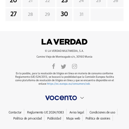
20
23
21
22
24
25
26
27
30
28
29
31
© LA VERDAD MULTIMEDIA, S.A.
Camino Viejo de Monteagudo s/n, 30160 Murcia
En lo posible, para la resolución de litigios en línea en materia de consumo conforme
Reglamento (UE) 524/2013, se buscará la posibilidad que la Comisión Europea facilita
como plataforma de resolución de litigios en línea y que se encuentra disponible en el
enlace
https://ec.europa.eu/consumers/odr
.
Contactar
Reglamento UE 2024/1083
Aviso legal
Condiciones de uso
Política de privacidad
Publicidad
Mapa web
Política de cookies