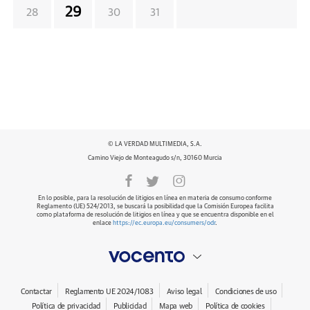
29
28
30
31
© LA VERDAD MULTIMEDIA, S.A.
Camino Viejo de Monteagudo s/n, 30160 Murcia
En lo posible, para la resolución de litigios en línea en materia de consumo conforme
Reglamento (UE) 524/2013, se buscará la posibilidad que la Comisión Europea facilita
como plataforma de resolución de litigios en línea y que se encuentra disponible en el
enlace
https://ec.europa.eu/consumers/odr
.
Contactar
Reglamento UE 2024/1083
Aviso legal
Condiciones de uso
Política de privacidad
Publicidad
Mapa web
Política de cookies