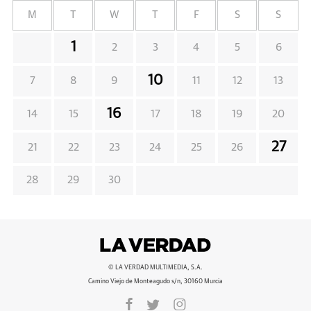
M
T
W
T
F
S
S
1
2
3
4
5
6
10
7
8
9
11
12
13
16
14
15
17
18
19
20
27
21
22
23
24
25
26
28
29
30
© LA VERDAD MULTIMEDIA, S.A.
Camino Viejo de Monteagudo s/n, 30160 Murcia