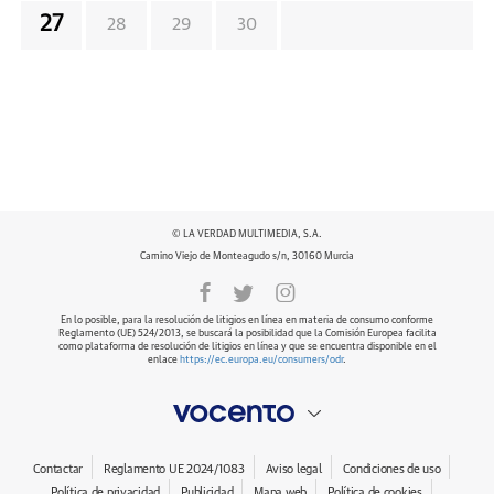
27
28
29
30
© LA VERDAD MULTIMEDIA, S.A.
Camino Viejo de Monteagudo s/n, 30160 Murcia
En lo posible, para la resolución de litigios en línea en materia de consumo conforme
Reglamento (UE) 524/2013, se buscará la posibilidad que la Comisión Europea facilita
como plataforma de resolución de litigios en línea y que se encuentra disponible en el
enlace
https://ec.europa.eu/consumers/odr
.
Contactar
Reglamento UE 2024/1083
Aviso legal
Condiciones de uso
Política de privacidad
Publicidad
Mapa web
Política de cookies