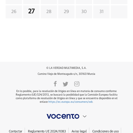
27
26
28
29
30
31
© LA VERDAD MULTIMEDIA, S.A.
Camino Viejo de Monteagudo s/n, 30160 Murcia
En lo posible, para la resolución de litigios en línea en materia de consumo conforme
Reglamento (UE) 524/2013, se buscará la posibilidad que la Comisión Europea facilita
como plataforma de resolución de litigios en línea y que se encuentra disponible en el
enlace
https://ec.europa.eu/consumers/odr
.
Contactar
Reglamento UE 2024/1083
Aviso legal
Condiciones de uso