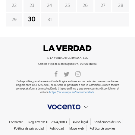
22
23
24
25
26
27
28
30
29
31
© LA VERDAD MULTIMEDIA, S.A.
Camino Viejo de Monteagudo s/n, 30160 Murcia
En lo posible, para la resolución de litigios en línea en materia de consumo conforme
Reglamento (UE) 524/2013, se buscará la posibilidad que la Comisión Europea facilita
como plataforma de resolución de litigios en línea y que se encuentra disponible en el
enlace
https://ec.europa.eu/consumers/odr
.
Contactar
Reglamento UE 2024/1083
Aviso legal
Condiciones de uso
Política de privacidad
Publicidad
Mapa web
Política de cookies