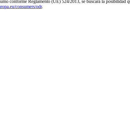
 consumo conforme Reglamento (UE) 524/2013, se buscará la posibilidad 
europa.eu/consumers/odr
.