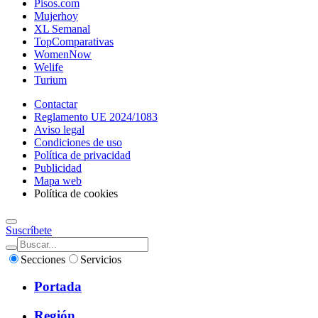
Pisos.com
Mujerhoy
XL Semanal
TopComparativas
WomenNow
Welife
Turium
Contactar
Reglamento UE 2024/1083
Aviso legal
Condiciones de uso
Política de privacidad
Publicidad
Mapa web
Política de cookies
Suscríbete
Secciones
Servicios
Portada
Región