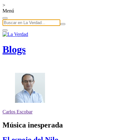
>
Menú
Blogs
Carlos Escobar
Música inesperada
El espejo del Nilo