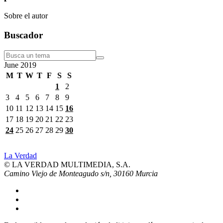
Sobre el autor
Buscador
June
2019
M
T
W
T
F
S
S
1
2
3
4
5
6
7
8
9
10
11
12
13
14
15
16
17
18
19
20
21
22
23
24
25
26
27
28
29
30
La Verdad
© LA VERDAD MULTIMEDIA, S.A.
Camino Viejo de Monteagudo s/n, 30160 Murcia