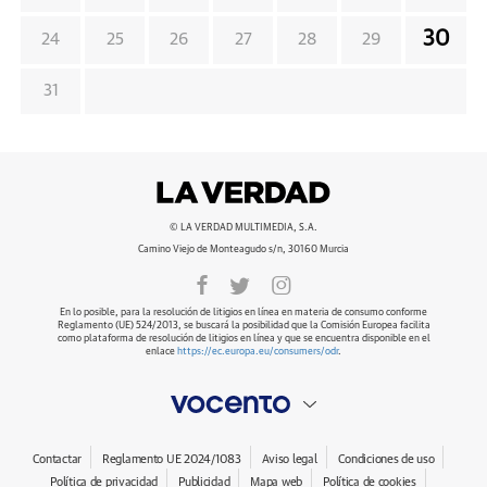
30
24
25
26
27
28
29
31
© LA VERDAD MULTIMEDIA, S.A.
Camino Viejo de Monteagudo s/n, 30160 Murcia
En lo posible, para la resolución de litigios en línea en materia de consumo conforme
Reglamento (UE) 524/2013, se buscará la posibilidad que la Comisión Europea facilita
como plataforma de resolución de litigios en línea y que se encuentra disponible en el
enlace
https://ec.europa.eu/consumers/odr
.
Contactar
Reglamento UE 2024/1083
Aviso legal
Condiciones de uso
Política de privacidad
Publicidad
Mapa web
Política de cookies