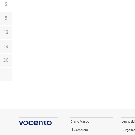
S
5
12
19
26
Diario Vasco
Leonotic
El Comercio
Burgosc