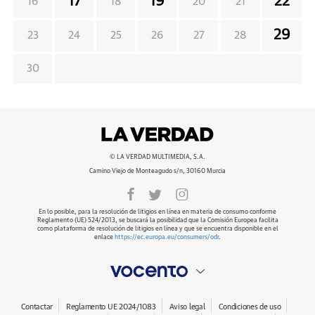
17
19
22
16
18
20
21
29
23
24
25
26
27
28
30
© LA VERDAD MULTIMEDIA, S.A.
Camino Viejo de Monteagudo s/n, 30160 Murcia
En lo posible, para la resolución de litigios en línea en materia de consumo conforme
Reglamento (UE) 524/2013, se buscará la posibilidad que la Comisión Europea facilita
como plataforma de resolución de litigios en línea y que se encuentra disponible en el
enlace
https://ec.europa.eu/consumers/odr
.
Contactar
Reglamento UE 2024/1083
Aviso legal
Condiciones de uso