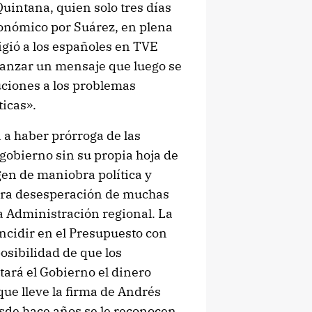
Quintana, quien solo tres días
onómico por Suárez, en plena
irigió a los españoles en TVE
 lanzar un mensaje que luego se
uciones a los problemas
icas».
 a haber prórroga de las
gobierno sin su propia hoja de
gen de maniobra política y
ara desesperación de muchas
a Administración regional. La
ncidir en el Presupuesto con
osibilidad de que los
ará el Gobierno el dinero
que lleve la firma de Andrés
esde hace años se le reconocen