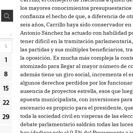
los mayores conocimientos presupuestarios en 
confianza el hecho de que, a diferencia de ot
seis años, Carrillo haya sido conservador en
Antonio Sánchez ha actuado con habilidad pol
tener difícil en la tramitación parlamentaria
S
las partidas y sus múltiples beneficiarios, tr
la oposición. Es mucha más compleja la cont
1
atomizado para llegar al mayor número de cole
además tiene un giro social, incrementa el 
8
algunos derechos perdidos por los funcionario
15
ausencia de proyectos estrella, esos que lue
apuesta municipalista, con inversiones para 
22
escenario es propicio para el presidente, que
toda la sociedad civil en vísperas de las elec
29
debate parlamentario saldrán todas las luces
hay (dedicar solo el 0,5% del Presupuesto a i