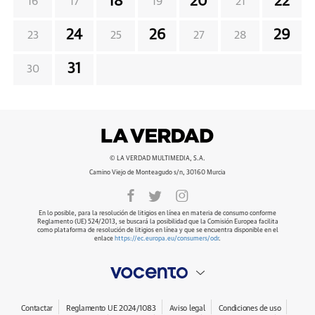
18
20
22
16
17
19
21
24
26
29
23
25
27
28
31
30
© LA VERDAD MULTIMEDIA, S.A.
Camino Viejo de Monteagudo s/n, 30160 Murcia
En lo posible, para la resolución de litigios en línea en materia de consumo conforme
Reglamento (UE) 524/2013, se buscará la posibilidad que la Comisión Europea facilita
como plataforma de resolución de litigios en línea y que se encuentra disponible en el
enlace
https://ec.europa.eu/consumers/odr
.
Contactar
Reglamento UE 2024/1083
Aviso legal
Condiciones de uso