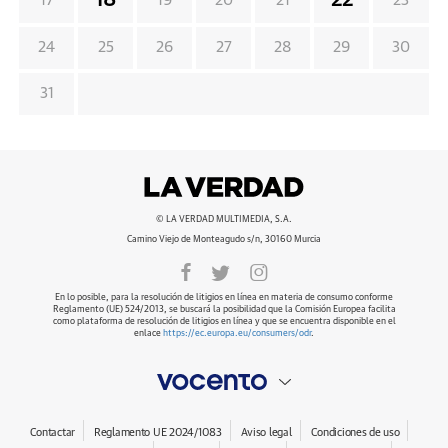
18
22
17
19
20
21
23
24
25
26
27
28
29
30
31
© LA VERDAD MULTIMEDIA, S.A.
Camino Viejo de Monteagudo s/n, 30160 Murcia
En lo posible, para la resolución de litigios en línea en materia de consumo conforme
Reglamento (UE) 524/2013, se buscará la posibilidad que la Comisión Europea facilita
como plataforma de resolución de litigios en línea y que se encuentra disponible en el
enlace
https://ec.europa.eu/consumers/odr
.
Contactar
Reglamento UE 2024/1083
Aviso legal
Condiciones de uso