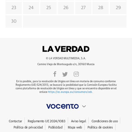
23
24
25
26
27
28
29
30
© LA VERDAD MULTIMEDIA, S.A.
Camino Viejo de Monteagudo s/n, 30160 Murcia
En lo posible, para la resolución de litigios en línea en materia de consumo conforme
Reglamento (UE) 524/2013, se buscará la posibilidad que la Comisión Europea facilita
como plataforma de resolución de litigios en línea y que se encuentra disponible en el
enlace
https://ec.europa.eu/consumers/odr
.
Contactar
Reglamento UE 2024/1083
Aviso legal
Condiciones de uso
Política de privacidad
Publicidad
Mapa web
Política de cookies