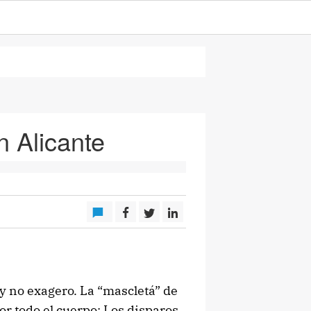
n Alicante
y no exagero. La “mascletá” de
or todo el cuerpo; Los disparos