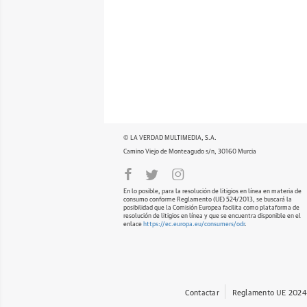
© LA VERDAD MULTIMEDIA, S.A.
Camino Viejo de Monteagudo s/n, 30160 Murcia
En lo posible, para la resolución de litigios en línea en materia de
consumo conforme Reglamento (UE) 524/2013, se buscará la
posibilidad que la Comisión Europea facilita como plataforma de
resolución de litigios en línea y que se encuentra disponible en el
enlace
https://ec.europa.eu/consumers/odr
.
Contactar
Reglamento UE 2024