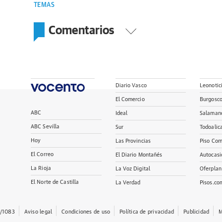
TEMAS
Comentarios
Diario Vasco
Leonotic
El Comercio
Burgosc
ABC
Ideal
Salaman
ABC Sevilla
Sur
Todoalic
Hoy
Las Provincias
Piso Com
El Correo
El Diario Montañés
Autocasi
La Rioja
La Voz Digital
Oferplan
El Norte de Castilla
La Verdad
Pisos.co
/1083
Aviso legal
Condiciones de uso
Política de privacidad
Publicidad
M