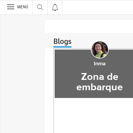
>
MENÚ
Blogs
Inma
Zona de
embarque