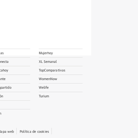
ias
Mujerhoy
onecta
XL Semanal
cahoy
TopComparativas
ante
WomenNow
partido
Welife
ón
Turium
m
apa web
Política de cookies