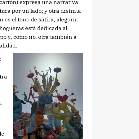
 cartón) expresa una narrativa
ura por un lado; y otra distinta
n es el tono de sátira, alegoría
s hogueras está dedicada al
rpo y, como no, otra también a
alidad.
s
tra
a
de