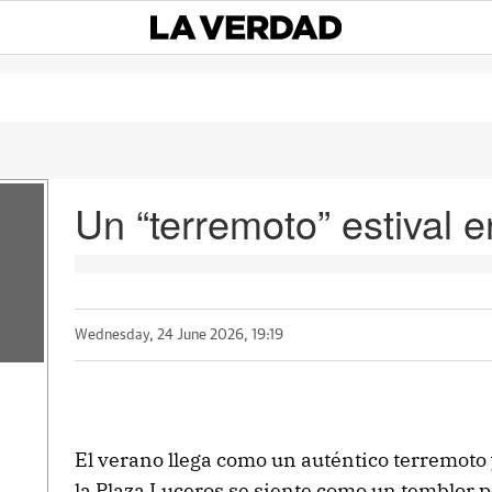
Un “terremoto” estival e
Wednesday, 24 June 2026, 19:19
El verano llega como un auténtico terremoto 
la Plaza Luceros se siente como un temblor p