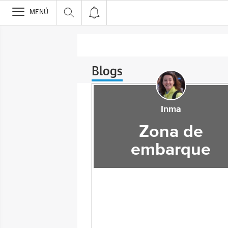
>
MENÚ
Blogs
Inma
Zona de
embarque