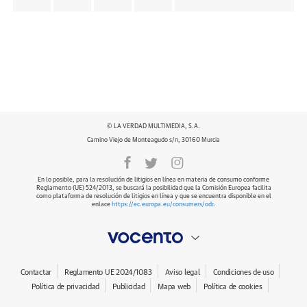
© LA VERDAD MULTIMEDIA, S.A.
Camino Viejo de Monteagudo s/n, 30160 Murcia
En lo posible, para la resolución de litigios en línea en materia de consumo conforme
Reglamento (UE) 524/2013, se buscará la posibilidad que la Comisión Europea facilita
como plataforma de resolución de litigios en línea y que se encuentra disponible en el
enlace
https://ec.europa.eu/consumers/odr
.
Contactar
Reglamento UE 2024/1083
Aviso legal
Condiciones de uso
Política de privacidad
Publicidad
Mapa web
Política de cookies