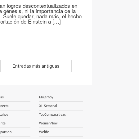
n logros descontextualizados en
 génesis, ni la importancia de la
o. Suele quedar, nada más, el hecho
portación de Einstein a […]
Entradas más antiguas
ias
Mujerhoy
onecta
XL Semanal
cahoy
TopComparativas
ante
WomenNow
partido
Welife