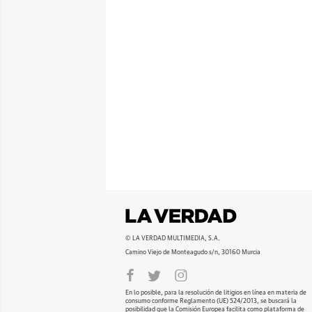
© LA VERDAD MULTIMEDIA, S.A.
Camino Viejo de Monteagudo s/n, 30160 Murcia
En lo posible, para la resolución de litigios en línea en materia de
consumo conforme Reglamento (UE) 524/2013, se buscará la
posibilidad que la Comisión Europea facilita como plataforma de