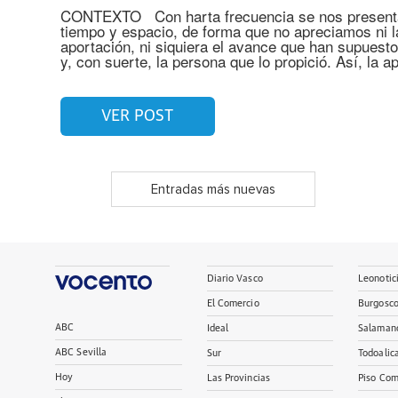
CONTEXTO Con harta frecuencia se nos presenta
tiempo y espacio, de forma que no apreciamos ni la
aportación, ni siquiera el avance que han supuest
y, con suerte, la persona que lo propició. Así, la a
VER POST
Entradas más nuevas
Diario Vasco
Leonotic
El Comercio
Burgosc
ABC
Ideal
Salaman
ABC Sevilla
Sur
Todoalic
Hoy
Las Provincias
Piso Com