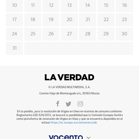
10
11
12
13
14
15
16
17
18
19
20
21
22
23
24
25
26
27
28
29
30
31
© LA VERDAD MULTIMEDIA, S.A.
Camino Viejo de Monteagudo s/n, 30160 Murcia
En lo posible, para la resolución de litigios en línea en materia de consumo conforme
Reglamento (UE) 524/2013, se buscará la posibilidad que la Comisión Europea facilita
como plataforma de resolución de litigios en línea y que se encuentra disponible en el
enlace
https://ec.europa.eu/consumers/odr
.