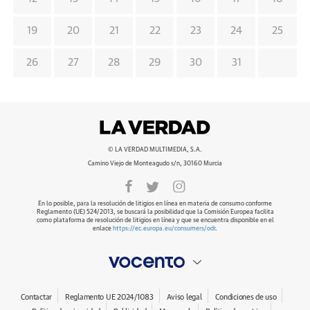
19
20
21
22
23
24
25
26
27
28
29
30
31
© LA VERDAD MULTIMEDIA, S.A.
Camino Viejo de Monteagudo s/n, 30160 Murcia
En lo posible, para la resolución de litigios en línea en materia de consumo conforme
Reglamento (UE) 524/2013, se buscará la posibilidad que la Comisión Europea facilita
como plataforma de resolución de litigios en línea y que se encuentra disponible en el
enlace
https://ec.europa.eu/consumers/odr
.
Contactar
Reglamento UE 2024/1083
Aviso legal
Condiciones de uso