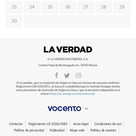
23
24
25
26
27
28
29
30
© LA VERDAD MULTIMEDIA, S.A.
Camino Viejo de Monteagudo s/n, 30160 Murcia
En lo posible, para la resolución de litigios en línea en materia de consumo conforme
Reglamento (UE) 524/2013, se buscará la posibilidad que la Comisión Europea facilita
como plataforma de resolución de litigios en línea y que se encuentra disponible en el
enlace
https://ec.europa.eu/consumers/odr
.
Contactar
Reglamento UE 2024/1083
Aviso legal
Condiciones de uso
Política de privacidad
Publicidad
Mapa web
Política de cookies