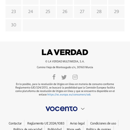
23
24
25
26
27
28
29
30
© LA VERDAD MULTIMEDIA, S.A.
Camino Viejo de Monteagudo s/n, 30160 Murcia
En lo posible, para la resolución de litigios en línea en materia de consumo conforme
Reglamento (UE) 524/2013, se buscará la posibilidad que la Comisión Europea facilita
como plataforma de resolución de litigios en línea y que se encuentra disponible en el
enlace
https://ec.europa.eu/consumers/odr
.
Contactar
Reglamento UE 2024/1083
Aviso legal
Condiciones de uso
Política de privacidad
Publicidad
Mapa web
Política de cookies