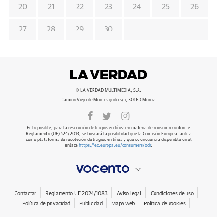
20
21
22
23
24
25
26
27
28
29
30
© LA VERDAD MULTIMEDIA, S.A.
Camino Viejo de Monteagudo s/n, 30160 Murcia
En lo posible, para la resolución de litigios en línea en materia de consumo conforme
Reglamento (UE) 524/2013, se buscará la posibilidad que la Comisión Europea facilita
como plataforma de resolución de litigios en línea y que se encuentra disponible en el
enlace
https://ec.europa.eu/consumers/odr
.
Contactar
Reglamento UE 2024/1083
Aviso legal
Condiciones de uso
Política de privacidad
Publicidad
Mapa web
Política de cookies