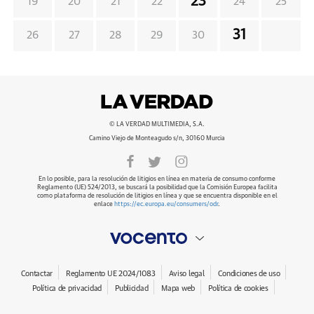
23
19
20
21
22
24
25
31
26
27
28
29
30
© LA VERDAD MULTIMEDIA, S.A.
Camino Viejo de Monteagudo s/n, 30160 Murcia
En lo posible, para la resolución de litigios en línea en materia de consumo conforme
Reglamento (UE) 524/2013, se buscará la posibilidad que la Comisión Europea facilita
como plataforma de resolución de litigios en línea y que se encuentra disponible en el
enlace
https://ec.europa.eu/consumers/odr
.
Contactar
Reglamento UE 2024/1083
Aviso legal
Condiciones de uso
Política de privacidad
Publicidad
Mapa web
Política de cookies