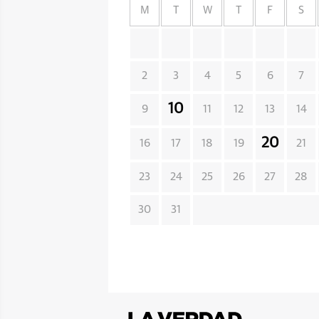
M
T
W
T
F
S
2
3
4
5
6
7
10
9
11
12
13
14
20
16
17
18
19
21
23
24
25
26
27
28
30
31