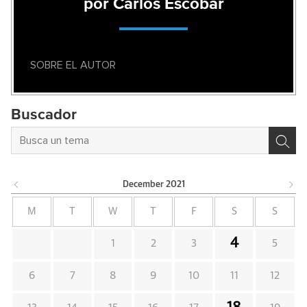
por Carlos Escobar
SOBRE EL AUTOR
Buscador
December
2021
M
T
W
T
F
S
S
4
1
2
3
5
6
7
8
9
10
11
12