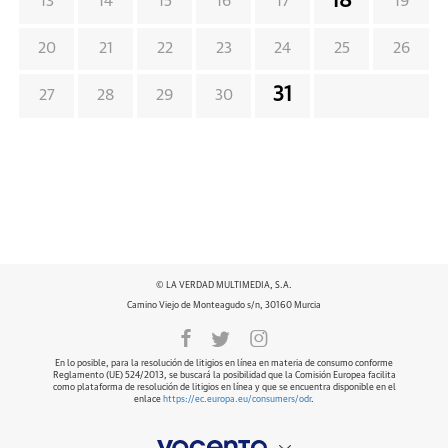
18
13
14
15
16
17
19
20
21
22
23
24
25
26
31
27
28
29
30
© LA VERDAD MULTIMEDIA, S.A.
Camino Viejo de Monteagudo s/n, 30160 Murcia
En lo posible, para la resolución de litigios en línea en materia de consumo conforme
Reglamento (UE) 524/2013, se buscará la posibilidad que la Comisión Europea facilita
como plataforma de resolución de litigios en línea y que se encuentra disponible en el
enlace
https://ec.europa.eu/consumers/odr
.