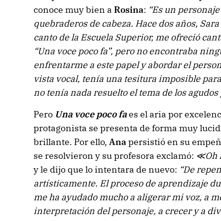
conoce muy bien a
Rosina
:
“Es un personaj
quebraderos de cabeza. Hace dos años, Sara
canto de la Escuela Superior, me ofreció cant
“Una voce poco fa”, pero no encontraba ning
enfrentarme a este papel y abordar el perso
vista vocal, tenía una tesitura imposible para
no tenía nada resuelto el tema de los agudos 
Pero
Una voce poco fa
es el aria por excelen
protagonista se presenta de forma muy lucid
brillante. Por ello,
Ana
persistió en su empeño
se resolvieron y su profesora exclamó:
≪Oh D
y le dijo que lo intentara de nuevo:
“De repen
artísticamente. El proceso de aprendizaje du
me ha ayudado mucho a aligerar mi voz, a 
interpretación del personaje, a crecer y a div