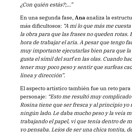
¿Con quién estás?;…”
En una segunda fase,
Ana
analiza la estructu
más dificultosos:
“A mí lo que más me cuesta e
la obra para que las frases no queden rotas. 
hora de trabajar el aria. A pesar que tengo fa
muy importante ejecutarlas bien para que la 
gusta el símil del surf en las olas. Cuando ha
tener muy poco peso y sentir que surfeas ca
línea y dirección”.
El aspecto artístico también fue un reto para
personaje:
“Esto me resultó muy complicad
Rosina tiene que ser fresca y al principio yo
ningún lado. Le daba mucho peso y la veía m
trabajando el papel, vi que tenía dentro de 
yo pensaba. Lejos de ser una chica tontita, 