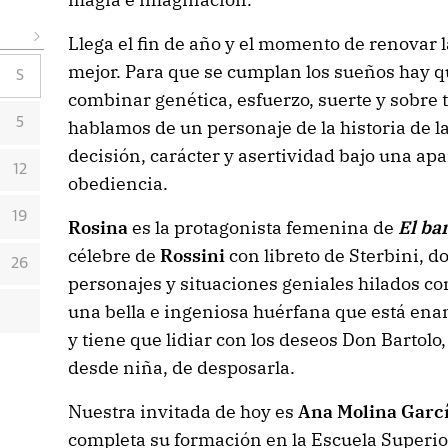
Llega el fin de año y el momento de renovar 
mejor. Para que se cumplan los sueños hay q
S
combinar genética, esfuerzo, suerte y sobre
5
hablamos de un personaje de la historia de l
decisión, carácter y asertividad bajo una ap
12
obediencia.
19
Rosina
es la protagonista femenina de
El ba
célebre de
Rossini
con libreto de Sterbini, 
26
personajes y situaciones geniales hilados co
una bella e ingeniosa huérfana que está en
y tiene que lidiar con los deseos Don Bartolo, 
desde niña, de desposarla.
Nuestra invitada de hoy es
Ana Molina Garc
completa su formación en la Escuela Superio