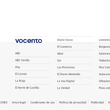
Diario Vasco
Leonotic
El Comercio
Burgosc
ABC
Ideal
Salaman
ABC Sevilla
Sur
Todoalic
Hoy
Las Provincias
Piso Com
El Correo
El Diario Montañés
Autocasi
La Rioja
La Voz Digital
Oferplan
El Norte de Castilla
La Verdad
Pisos.co
/1083
Aviso legal
Condiciones de uso
Política de privacidad
Publicidad
M