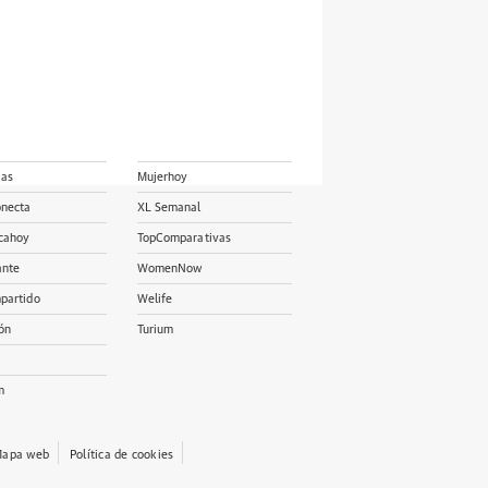
ias
Mujerhoy
onecta
XL Semanal
cahoy
TopComparativas
ante
WomenNow
partido
Welife
ón
Turium
m
apa web
Política de cookies