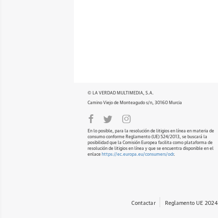
© LA VERDAD MULTIMEDIA, S.A.
Camino Viejo de Monteagudo s/n, 30160 Murcia
En lo posible, para la resolución de litigios en línea en materia de
consumo conforme Reglamento (UE) 524/2013, se buscará la
posibilidad que la Comisión Europea facilita como plataforma de
resolución de litigios en línea y que se encuentra disponible en el
enlace
https://ec.europa.eu/consumers/odr
.
Contactar
Reglamento UE 2024