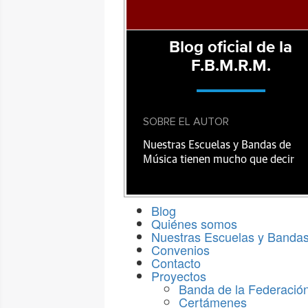
Blog oficial de la
F.B.M.R.M.
SOBRE EL AUTOR
Nuestras Escuelas y Bandas de
Música tienen mucho que decir
Blog
Quiénes somos
Nuestras Escuelas y Banda
Convenios
Contacto
Proyectos
Banda de la Federació
Certámenes