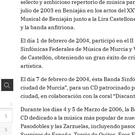
selecto y ambicioso repertorio de música para
julio de 2003 en Beniaján en los actos del X
Musical de Beniaján junto a la Lira Castello
y la banda anfitriona.
El día 1 de febrero de 2004, participó en el 
Sinfónicas Federales de Música de Murcia y V
de Castellón, obteniendo un gran éxito de crí
artística.
El día 7 de febrero de 2004, ésta Banda Sinf
ciudad de Murcia”, para un CD patrocinado p
ciudad, en colaboración con la coral “Discan
Durante los días 4 y 5 de Marzo de 2006, la 
S
CD dedicado a la música más popular de nues
Pasodobles y las Zarzuelas, incluyendo pas
5
Suspiros de España, Tercio de Quites, Ecos E