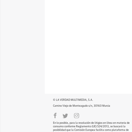
© LA VERDAD MULTIMEDIA, S.A.
Camino Viejo de Monteagudo s/n, 30160 Murcia
En lo posible, para la resolución de litigios en línea en materia de
consumo conforme Reglamento (UE) 524/2013, se buscará la
posibilidad que la Comisión Europea facilita como plataforma de