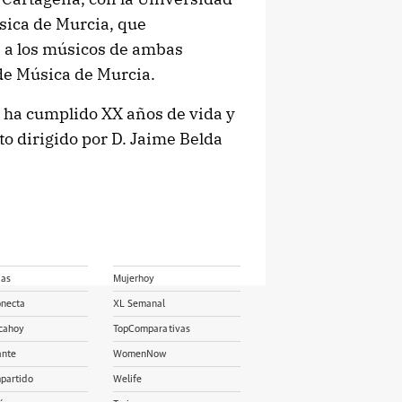
sica de Murcia, que
n a los músicos de ambas
de Música de Murcia.
 ha cumplido XX años de vida y
o dirigido por D. Jaime Belda
ias
Mujerhoy
onecta
XL Semanal
cahoy
TopComparativas
ante
WomenNow
partido
Welife