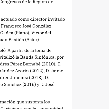
 Congresos de la Región de
 actuado como director invitado
s Francisco José González
Gadea (Piano), Víctor del
uan Bastida (Actor).
ló. A partir de la toma de
vitalizó la Banda Sinfónica, por
ndrés Pérez Bernabé (2010), D.
nández Azorín (2012), D. Jaime
dreo Jiménez (2013), D.
o Sánchez (2016) y D. José
rmación que sustenta los
 Cartagena, con la Universidad