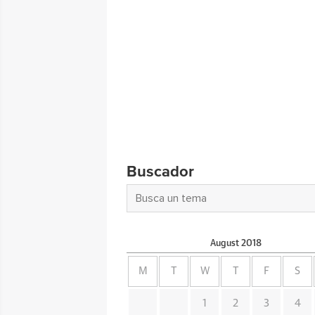
Buscador
August
2018
M
T
W
T
F
S
1
2
3
4