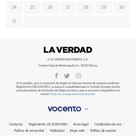
24
25
26
27
28
29
30
31
© LA VERDAD MULTIMEDIA, S.A.
Camino Viejo de Monteagudo s/n, 30160 Murcia
En lo posible, para la resolución de litigios en línea en materia de consumo conforme
Reglamento (UE) 524/2013, se buscará la posibilidad que la Comisión Europea facilita
como plataforma de resolución de litigios en línea y que se encuentra disponible en el
enlace
https://ec.europa.eu/consumers/odr
.
Contactar
Reglamento UE 2024/1083
Aviso legal
Condiciones de uso
Política de privacidad
Publicidad
Mapa web
Política de cookies