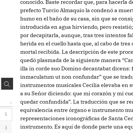
conocido. Baste recordar que, para hacerla des
prefecto Turcio Almaquio la condenó a muer
humo en el baño de su casa, sin que se consi
introducida en agua hirviendo, pero resistió;
por decapitarla, aunque, tras tres intentos fal
herida en el cuello hasta que, al cabo de tres d
mortal recibida. La descripción de este pro
quedó plasmada de la siguiente manera “Can
illa in corde suo Domino decantabat dicens:
inmaculatum ut non confundar” que se trad
instrumentos musicales Cecilia elevaba en s
a su Señor diciendo: que mi corazón y mi cu
quedar confundida”. La traducción que se real
equivalencia entre órgano e instrumento musi
S
representaciones iconográficas de Santa Cec
instrumento. Es aquí de donde parte una eq
3