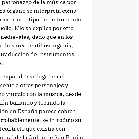
 patronazgo de la música por
abra órgano se interpreta como
 caso a otro tipo de instrumento
elle. Ello se explica por otro
s medievales, dado que en los
ibus o canentibus organis,
la traducción de instrumentos
s.
 ocupando ese lugar en el
ente a otros personajes y
o vínculo con la música, desde
lén bailando y tocando la
oción en España parece cobrar
y, probablemente, se introdujo su
l contacto que existía con
eneral de la Orden de San Benito