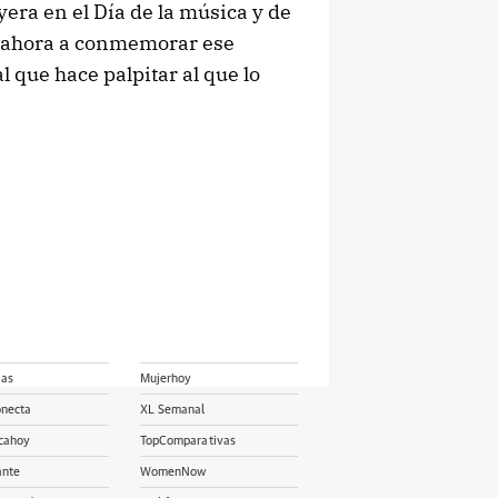
era en el Día de la música y de
a ahora a conmemorar ese
l que hace palpitar al que lo
ias
Mujerhoy
onecta
XL Semanal
cahoy
TopComparativas
ante
WomenNow