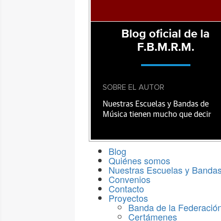
Blog oficial de la
F.B.M.R.M.
SOBRE EL AUTOR
Nuestras Escuelas y Bandas de
Música tienen mucho que decir
Blog
Quiénes somos
Nuestras Escuelas y Banda
Convenios
Contacto
Proyectos
Banda de la Federació
Certámenes