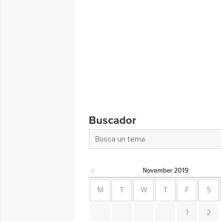
Buscador
November
2019
M
T
W
T
F
S
1
2