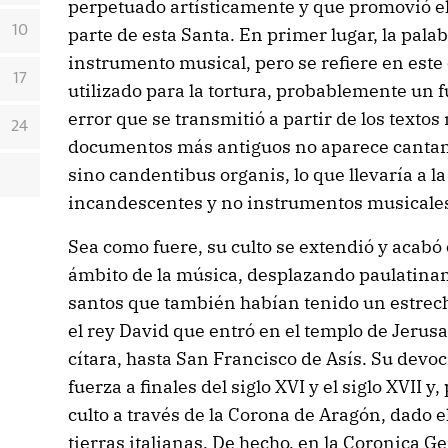
perpetuado artísticamente y que promovió el
10
parte de esta Santa. En primer lugar, la pal
instrumento musical, pero se refiere en este
17
utilizado para la tortura, probablemente un fu
error que se transmitió a partir de los texto
24
documentos más antiguos no aparece cantant
sino candentibus organis, lo que llevaría a 
incandescentes y no instrumentos musicale
Sea como fuere, su culto se extendió y acabó
ámbito de la música, desplazando paulatinam
santos que también habían tenido un estrech
el rey David que entró en el templo de Jerusa
cítara, hasta San Francisco de Asís. Su dev
fuerza a finales del siglo XVI y el siglo XVII 
culto a través de la Corona de Aragón, dado e
tierras italianas. De hecho, en la Coronica G