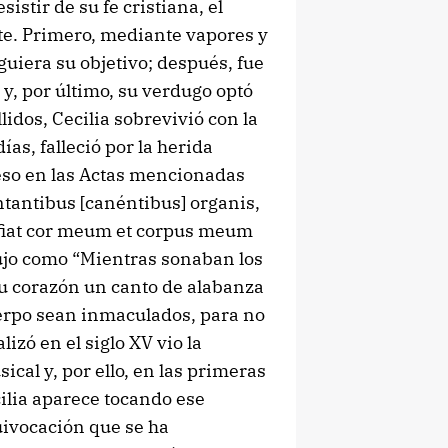
istir de su fe cristiana, el
te. Primero, mediante vapores y
guiera su objetivo; después, fue
 y, por último, su verdugo optó
lidos, Cecilia sobrevivió con la
ías, falleció por la herida
ceso en las Actas mencionadas
tantibus [canéntibus] organis,
 fiat cor meum et corpus meum
ujo como “Mientras sonaban los
u corazón un canto de alabanza
erpo sean inmaculados, para no
izó en el siglo XV vio la
cal y, por ello, en las primeras
ilia aparece tocando ese
uivocación que se ha