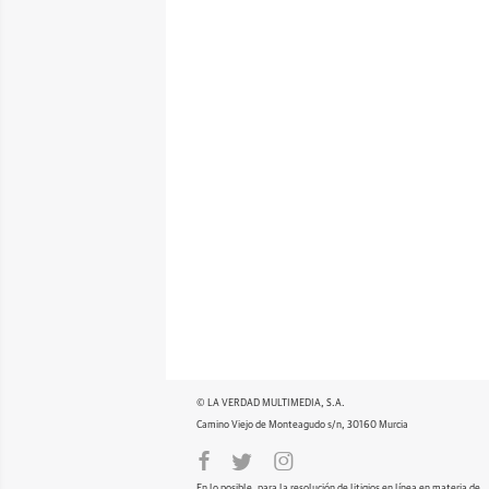
© LA VERDAD MULTIMEDIA, S.A.
Camino Viejo de Monteagudo s/n, 30160 Murcia
En lo posible, para la resolución de litigios en línea en materia de