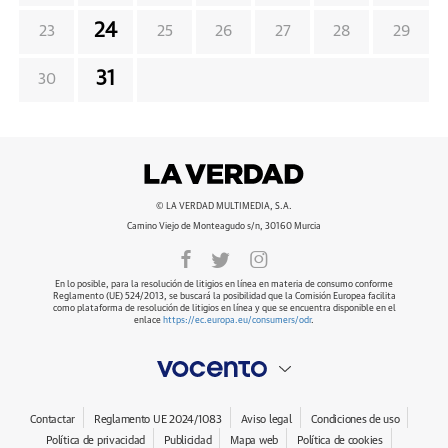
24
23
25
26
27
28
29
31
30
© LA VERDAD MULTIMEDIA, S.A.
Camino Viejo de Monteagudo s/n, 30160 Murcia
En lo posible, para la resolución de litigios en línea en materia de consumo conforme
Reglamento (UE) 524/2013, se buscará la posibilidad que la Comisión Europea facilita
como plataforma de resolución de litigios en línea y que se encuentra disponible en el
enlace
https://ec.europa.eu/consumers/odr
.
Contactar
Reglamento UE 2024/1083
Aviso legal
Condiciones de uso
Política de privacidad
Publicidad
Mapa web
Política de cookies