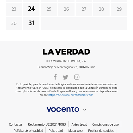
24
23
25
26
27
28
29
31
30
© LA VERDAD MULTIMEDIA, S.A.
Camino Viejo de Monteagudo s/n, 30160 Murcia
En lo posible, para la resolución de litigios en línea en materia de consumo conforme
Reglamento (UE) 524/2013, se buscará la posibilidad que la Comisión Europea facilita
como plataforma de resolución de litigios en línea y que se encuentra disponible en el
enlace
https://ec.europa.eu/consumers/odr
.
Contactar
Reglamento UE 2024/1083
Aviso legal
Condiciones de uso
Política de privacidad
Publicidad
Mapa web
Política de cookies