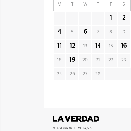
M
T
W
T
F
S
1
2
4
6
5
7
8
9
11
12
14
16
13
15
19
18
20
21
22
23
25
26
27
28
© LA VERDAD MULTIMEDIA, S.A.