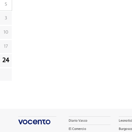
S
3
10
17
24
Diario Vasco
Leonotic
El Comercio
Burgosc