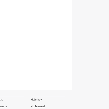
ias
Mujerhoy
onecta
XL Semanal