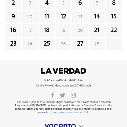
2
4
6
8
3
5
7
9
11
12
14
15
10
13
16
18
21
22
17
19
20
23
25
27
24
26
28
© LA VERDAD MULTIMEDIA, S.A.
Camino Viejo de Monteagudo s/n, 30160 Murcia
En lo posible, para la resolución de litigios en línea en materia de consumo conforme
Reglamento (UE) 524/2013, se buscará la posibilidad que la Comisión Europea facilita
como plataforma de resolución de litigios en línea y que se encuentra disponible en el
enlace
https://ec.europa.eu/consumers/odr
.