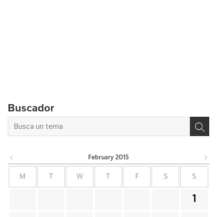
Buscador
February
2015
M
T
W
T
F
S
S
1