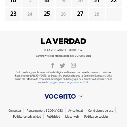
16
18
21
22
17
19
20
23
25
27
24
26
28
© LA VERDAD MULTIMEDIA, S.A.
Camino Viejo de Monteagudo s/n, 30160 Murcia
En lo posible, para la resolución de litigios en línea en materia de consumo conforme
Reglamento (UE) 524/2013, se buscará la posibilidad que la Comisión Europea facilita
como plataforma de resolución de litigios en línea y que se encuentra disponible en el
enlace
https://ec.europa.eu/consumers/odr
.
Contactar
Reglamento UE 2024/1083
Aviso legal
Condiciones de uso
Política de privacidad
Publicidad
Mapa web
Política de cookies