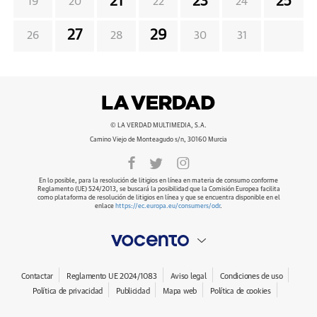
21
23
25
19
20
22
24
27
29
26
28
30
31
© LA VERDAD MULTIMEDIA, S.A.
Camino Viejo de Monteagudo s/n, 30160 Murcia
En lo posible, para la resolución de litigios en línea en materia de consumo conforme
Reglamento (UE) 524/2013, se buscará la posibilidad que la Comisión Europea facilita
como plataforma de resolución de litigios en línea y que se encuentra disponible en el
enlace
https://ec.europa.eu/consumers/odr
.
Contactar
Reglamento UE 2024/1083
Aviso legal
Condiciones de uso
Política de privacidad
Publicidad
Mapa web
Política de cookies