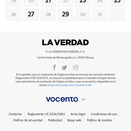
21
23
25
19
20
22
24
27
29
26
28
30
31
© LA VERDAD MULTIMEDIA, S.A.
Camino Viejo de Monteagudo s/n, 30160 Murcia
En lo posible, para la resolución de litigios en línea en materia de consumo conforme
Reglamento (UE) 524/2013, se buscará la posibilidad que la Comisión Europea facilita
como plataforma de resolución de litigios en línea y que se encuentra disponible en el
enlace
https://ec.europa.eu/consumers/odr
.
Contactar
Reglamento UE 2024/1083
Aviso legal
Condiciones de uso
Política de privacidad
Publicidad
Mapa web
Política de cookies